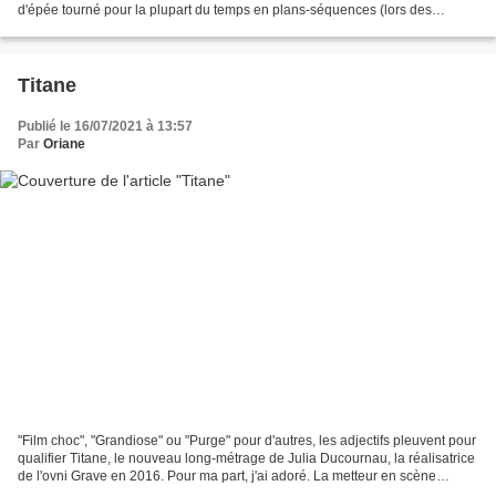
d'épée tourné pour la plupart du temps en plans-séquences (lors des
bagarres) va vous émerveiller ! Tout est...
Titane
Publié le 16/07/2021 à 13:57
Par
Oriane
"Film choc", "Grandiose" ou "Purge" pour d'autres, les adjectifs pleuvent pour
qualifier Titane, le nouveau long-métrage de Julia Ducournau, la réalisatrice
de l'ovni Grave en 2016. Pour ma part, j'ai adoré. La metteur en scène
confirme son talent et...