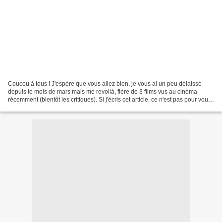
Coucou à tous ! J'espère que vous allez bien, je vous ai un peu délaissé
depuis le mois de mars mais me revoilà, fière de 3 films vus au cinéma
récemment (bientôt les critiques). Si j'écris cet article, ce n'est pas pour vous
parler de ces films mais...