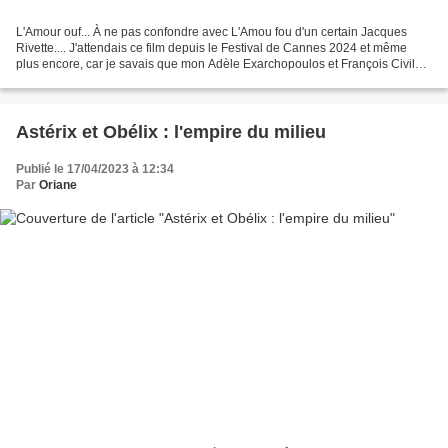
L'Amour ouf... À ne pas confondre avec L'Amou fou d'un certain Jacques
Rivette.... J'attendais ce film depuis le Festival de Cannes 2024 et même
plus encore, car je savais que mon Adèle Exarchopoulos et François Civil
(récemment couple à la ville) partageaient...
Astérix et Obélix : l'empire du milieu
Publié le 17/04/2023 à 12:34
Par
Oriane