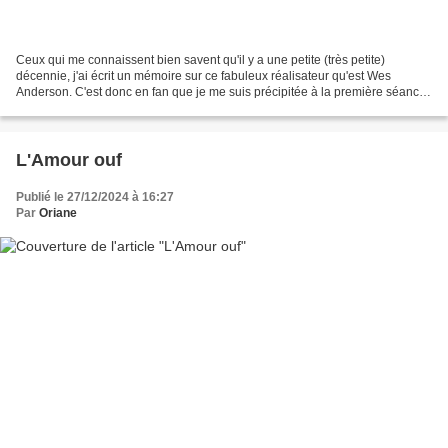
Ceux qui me connaissent bien savent qu'il y a une petite (très petite)
décennie, j'ai écrit un mémoire sur ce fabuleux réalisateur qu'est Wes
Anderson. C'est donc en fan que je me suis précipitée à la première séance
de ce nouveau film de mon adulé cinéaste....
L'Amour ouf
Publié le 27/12/2024 à 16:27
Par
Oriane