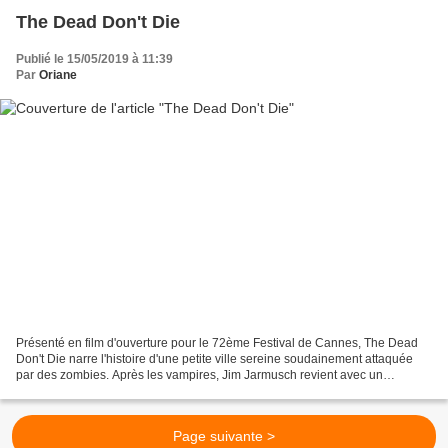
The Dead Don't Die
Publié le 15/05/2019 à 11:39
Par
Oriane
Présenté en film d'ouverture pour le 72ème Festival de Cannes, The Dead
Don't Die narre l'histoire d'une petite ville sereine soudainement attaquée
par des zombies. Après les vampires, Jim Jarmusch revient avec un
nouveau film de genre. Cette fois-ci,...
Page suivante >