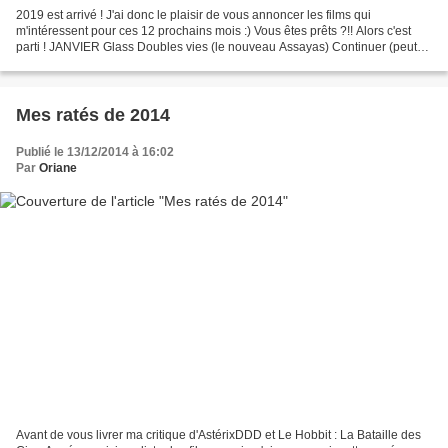
2019 est arrivé ! J'ai donc le plaisir de vous annoncer les films qui
m'intéressent pour ces 12 prochains mois :) Vous êtes prêts ?!! Alors c'est
parti ! JANVIER Glass Doubles vies (le nouveau Assayas) Continuer (peut-
être) Les Fauves FÉVRIER La favorite...
Mes ratés de 2014
Publié le 13/12/2014 à 16:02
Par
Oriane
Avant de vous livrer ma critique d'AstérixDDD et Le Hobbit : La Bataille des