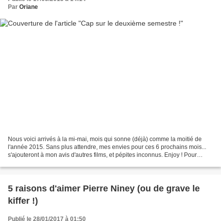
Par
Oriane
Nous voici arrivés à la mi-mai, mois qui sonne (déjà) comme la moitié de
l'année 2015. Sans plus attendre, mes envies pour ces 6 prochains mois...
s'ajouteront à mon avis d'autres films, et pépites inconnus. Enjoy ! Pour
commencer, le mois de juin et...
5 raisons d'aimer Pierre Niney (ou de grave le
kiffer !)
Publié le 28/01/2017 à 01:50