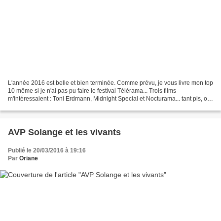
L'année 2016 est belle et bien terminée. Comme prévu, je vous livre mon top
10 même si je n'ai pas pu faire le festival Télérama... Trois films
m'intéressaient : Toni Erdmann, Midnight Special et Nocturama... tant pis, on
les rattrapera en DVD. Donc,...
AVP Solange et les vivants
Publié le 20/03/2016 à 19:16
Par
Oriane