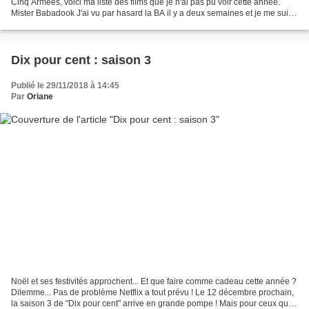
Cinq Armées, voici ma liste des films que je n'ai pas pu voir cette année.
Mister Babadook J'ai vu par hasard la BA il y a deux semaines et je me suis
aperçue qu'il était sorti...
Dix pour cent : saison 3
Publié le 29/11/2018 à 14:45
Par
Oriane
Noël et ses festivités approchent... Et que faire comme cadeau cette année ?
Dilemme... Pas de problème Netflix a tout prévu ! Le 12 décembre prochain,
la saison 3 de "Dix pour cent" arrive en grande pompe ! Mais pour ceux qui