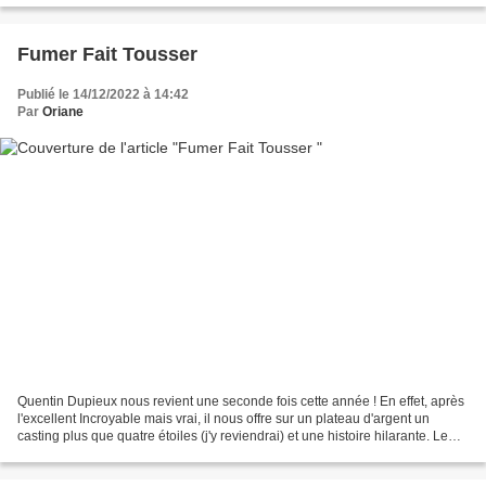
Fumer Fait Tousser
Publié le 14/12/2022 à 14:42
Par
Oriane
Quentin Dupieux nous revient une seconde fois cette année ! En effet, après
l'excellent Incroyable mais vrai, il nous offre sur un plateau d'argent un
casting plus que quatre étoiles (j'y reviendrai) et une histoire hilarante. Le
pitch en quelques mots...