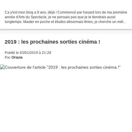
Ca y'est mon blog a 8 ans, déjà ! Commencé par hasard lors de ma première
année d'Arts du Spectacle, je ne pensais pas que je le tiendrais aussi
longtemps. Master en poche et études désormais finies, je cherche un métier
en phase avec ma passion le cinéma......
2019 : les prochaines sorties cinéma !
Publié le 03/01/2019 à 21:28
Par
Oriane