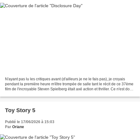
N'ayant pas lu les critiques avant (d'ailleurs je ne le fais pas), je croyais
pendant la première heure m'être trompée de salle tant le récit de ce 37ème
film de l'incroyable Steven Spielberg était axé action et thriller. Ce n'est donc
que vers la deuxième...
Toy Story 5
Publié le 17/06/2026 à 15:03
Par
Oriane