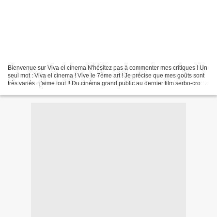
Bienvenue sur Viva el cinema N'hésitez pas à commenter mes critiques ! Un
seul mot : Viva el cinema ! Vive le 7ème art ! Je précise que mes goûts sont
très variés : j'aime tout !! Du cinéma grand public au dernier film serbo-croate
sous-titré en russe...