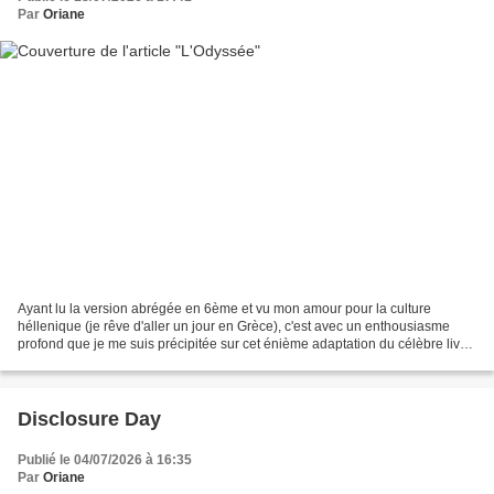
Par
Oriane
Ayant lu la version abrégée en 6ème et vu mon amour pour la culture
héllenique (je rêve d'aller un jour en Grèce), c'est avec un enthousiasme
profond que je me suis précipitée sur cet énième adaptation du célèbre livre
d'Homère : L'Odyssée. Mais, attention,...
Disclosure Day
Publié le 04/07/2026 à 16:35
Par
Oriane