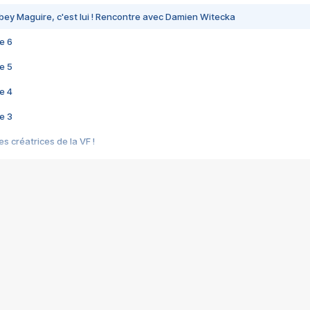
bey Maguire, c'est lui ! Rencontre avec Damien Witecka
e 6
e 5
e 4
e 3
s créatrices de la VF !
e 2
e 1
e Mektoub My Love arrive enfin ! Rencontre avec Shaïn Boumedine et Sal
i : après Toni en famille
elle réalise le bouleversant Dites lui que je l'aime
ais ! Rencontre autour de Vie privée de Rebecca Zlotowski